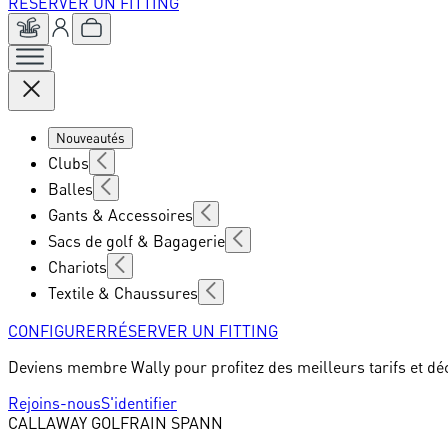
RÉSERVER UN FITTING
Nouveautés
Clubs
Balles
Gants & Accessoires
Sacs de golf & Bagagerie
Chariots
Textile & Chaussures
CONFIGURER
RÉSERVER UN FITTING
Deviens membre Wally pour profitez des meilleurs tarifs et dé
Rejoins-nous
S'identifier
CALLAWAY GOLF
RAIN SPANN