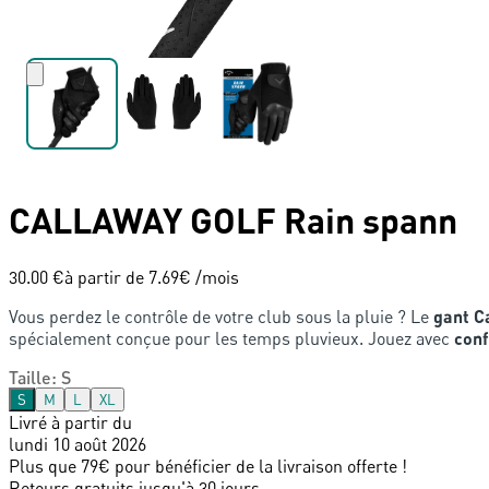
CALLAWAY GOLF
Rain spann
30.00 €
à partir de
7.69
€ /mois
Vous perdez le contrôle de votre club sous la pluie ? Le
gant C
spécialement conçue pour les temps pluvieux. Jouez avec
conf
Taille
:
S
S
M
L
XL
Livré à partir du
lundi 10 août 2026
Plus que 79€ pour bénéficier de la livraison offerte !
Retours gratuits jusqu'à 30 jours