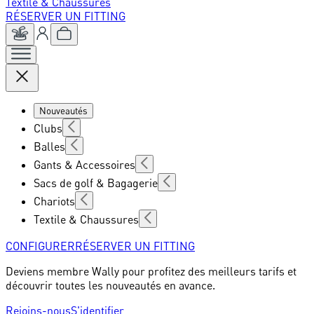
Textile & Chaussures
RÉSERVER UN FITTING
Nouveautés
Clubs
Balles
Gants & Accessoires
Sacs de golf & Bagagerie
Chariots
Textile & Chaussures
CONFIGURER
RÉSERVER UN FITTING
Deviens membre Wally pour profitez des meilleurs tarifs et
découvrir toutes les nouveautés en avance.
Rejoins-nous
S'identifier