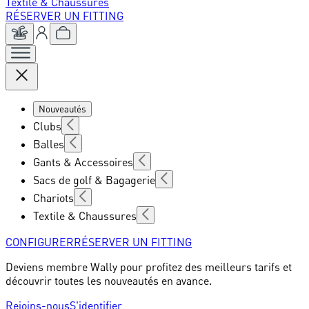
Textile & Chaussures
RÉSERVER UN FITTING
Nouveautés
Clubs
Balles
Gants & Accessoires
Sacs de golf & Bagagerie
Chariots
Textile & Chaussures
CONFIGURER
RÉSERVER UN FITTING
Deviens membre Wally pour profitez des meilleurs tarifs et
découvrir toutes les nouveautés en avance.
Rejoins-nous
S'identifier