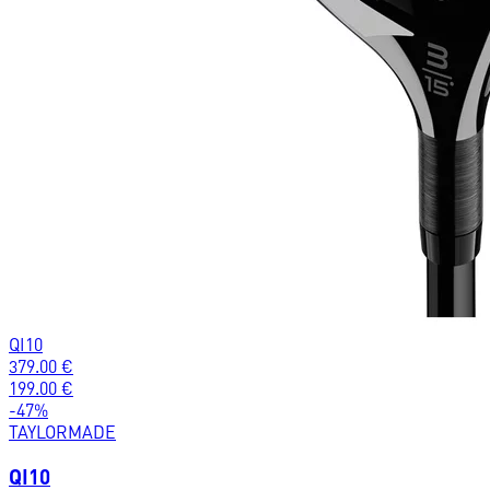
QI10
379.00
€
199.00
€
-
47
%
TAYLORMADE
QI10