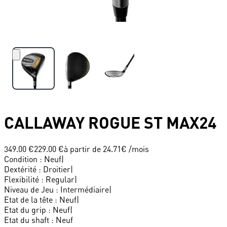
CALLAWAY
ROGUE ST MAX24
349.00 €
229.00 €
à partir de
24.71
€ /mois
Condition
:
Neuf
|
Dextérité
:
Droitier
|
Flexibilité
:
Regular
|
Niveau de Jeu
:
Intermédiaire
|
Etat de la tête
:
Neuf
|
Etat du grip
:
Neuf
|
Etat du shaft
:
Neuf