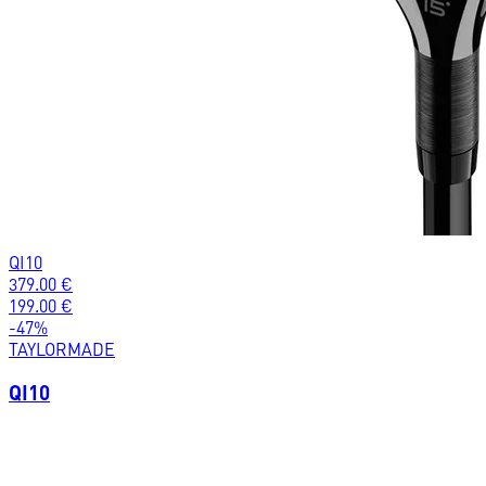
QI10
379.00
€
199.00
€
-
47
%
TAYLORMADE
QI10