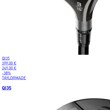
QI35
399.00
€
249.00
€
-
38
%
TAYLORMADE
QI35