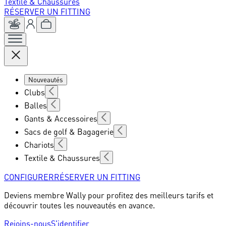
Textile & Chaussures
RÉSERVER UN FITTING
Nouveautés
Clubs
Balles
Gants & Accessoires
Sacs de golf & Bagagerie
Chariots
Textile & Chaussures
CONFIGURER
RÉSERVER UN FITTING
Deviens membre Wally pour profitez des meilleurs tarifs et
découvrir toutes les nouveautés en avance.
Rejoins-nous
S'identifier