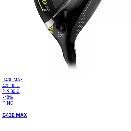
G430 MAX
425.00
€
219.00
€
-
48
%
PING
G430 MAX