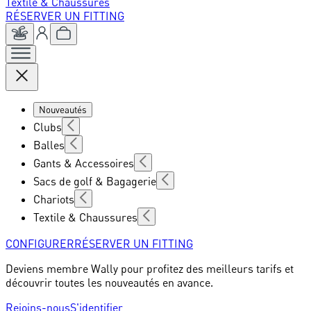
Textile & Chaussures
RÉSERVER UN FITTING
Nouveautés
Clubs
Balles
Gants & Accessoires
Sacs de golf & Bagagerie
Chariots
Textile & Chaussures
CONFIGURER
RÉSERVER UN FITTING
Deviens membre Wally pour profitez des meilleurs tarifs et
découvrir toutes les nouveautés en avance.
Rejoins-nous
S'identifier