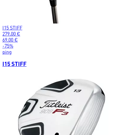
I15 STIFF
279.00
€
69.00
€
-
75
%
ping
I15 STIFF