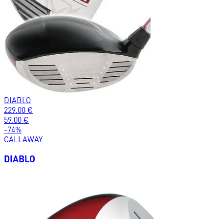
DIABLO
229.00
€
59.00
€
-
74
%
CALLAWAY
DIABLO