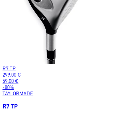
R7 TP
299.00
€
59.00
€
-
80
%
TAYLORMADE
R7 TP