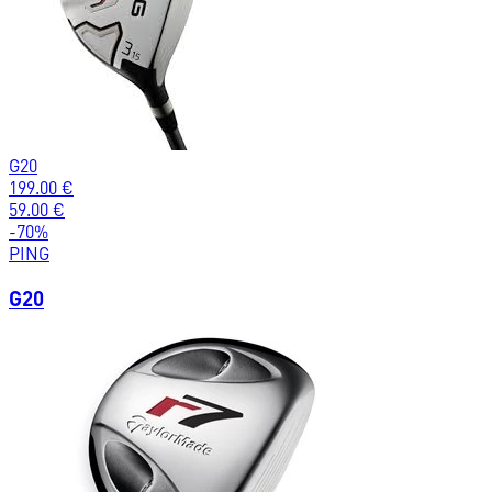
G20
199.00
€
59.00
€
-
70
%
PING
G20