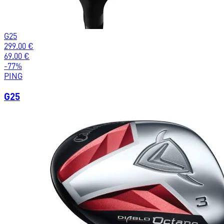
G25
299.00
€
69.00
€
-
77
%
PING
G25