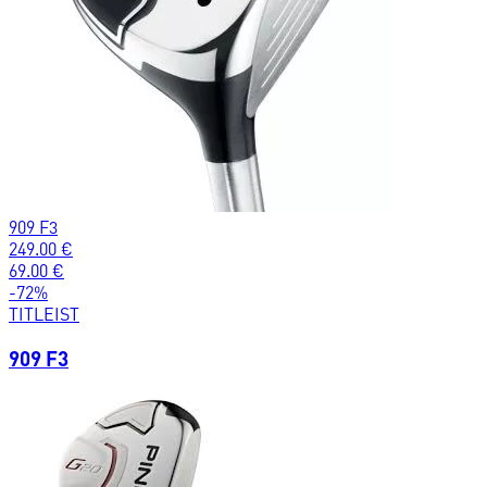
909 F3
249.00
€
69.00
€
-
72
%
TITLEIST
909 F3