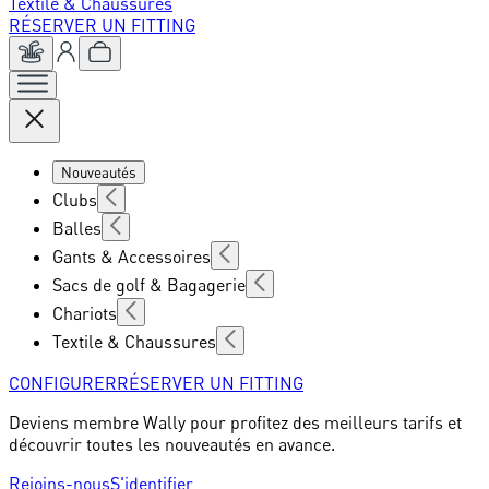
Textile & Chaussures
RÉSERVER UN FITTING
Nouveautés
Clubs
Balles
Gants & Accessoires
Sacs de golf & Bagagerie
Chariots
Textile & Chaussures
CONFIGURER
RÉSERVER UN FITTING
Deviens membre Wally pour profitez des meilleurs tarifs et
découvrir toutes les nouveautés en avance.
Rejoins-nous
S'identifier