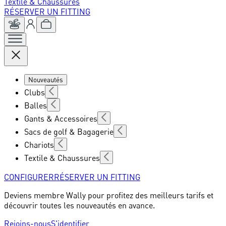
Textile & Chaussures
RÉSERVER UN FITTING
Nouveautés
Clubs
Balles
Gants & Accessoires
Sacs de golf & Bagagerie
Chariots
Textile & Chaussures
CONFIGURER
RÉSERVER UN FITTING
Deviens membre Wally pour profitez des meilleurs tarifs et
découvrir toutes les nouveautés en avance.
Rejoins-nous
S'identifier