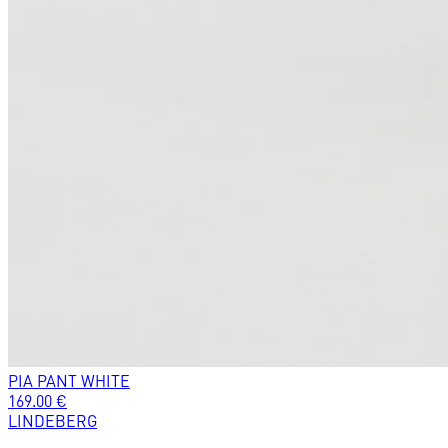
PIA PANT WHITE
169.00
€
LINDEBERG