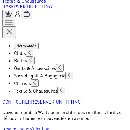
Textile & Chaussures
RÉSERVER UN FITTING
Nouveautés
Clubs
Balles
Gants & Accessoires
Sacs de golf & Bagagerie
Chariots
Textile & Chaussures
CONFIGURER
RÉSERVER UN FITTING
Deviens membre Wally pour profitez des meilleurs tarifs et
découvrir toutes les nouveautés en avance.
Rejoins-nous
S'identifier