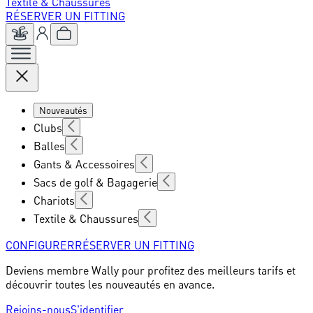
Textile & Chaussures
RÉSERVER UN FITTING
Nouveautés
Clubs
Balles
Gants & Accessoires
Sacs de golf & Bagagerie
Chariots
Textile & Chaussures
CONFIGURER
RÉSERVER UN FITTING
Deviens membre Wally pour profitez des meilleurs tarifs et
découvrir toutes les nouveautés en avance.
Rejoins-nous
S'identifier