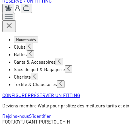
RÉSERVER UN FITTING
Nouveautés
Clubs
Balles
Gants & Accessoires
Sacs de golf & Bagagerie
Chariots
Textile & Chaussures
CONFIGURER
RÉSERVER UN FITTING
Deviens membre Wally pour profitez des meilleurs tarifs et dé
Rejoins-nous
S'identifier
FOOTJOY
FJ GANT PURETOUCH H