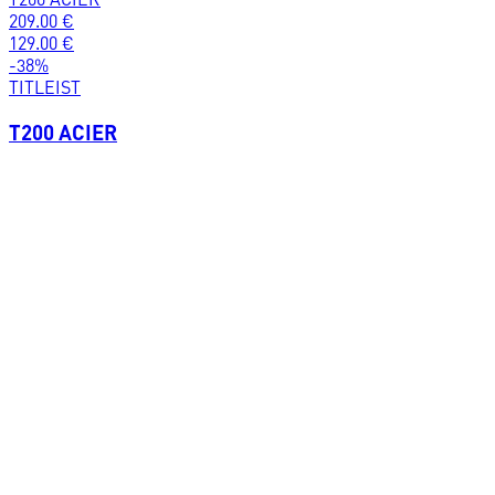
209.00
€
129.00
€
-
38
%
TITLEIST
T200 ACIER