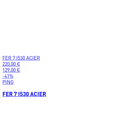
FER 7 I530 ACIER
220.00
€
129.00
€
-
41
%
PING
FER 7 I530 ACIER