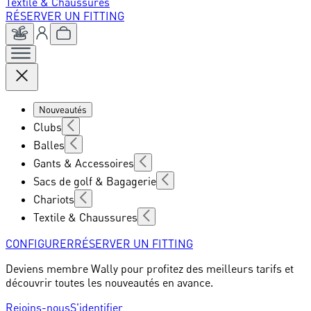
Textile & Chaussures
RÉSERVER UN FITTING
Nouveautés
Clubs
Balles
Gants & Accessoires
Sacs de golf & Bagagerie
Chariots
Textile & Chaussures
CONFIGURER
RÉSERVER UN FITTING
Deviens membre Wally pour profitez des meilleurs tarifs et
découvrir toutes les nouveautés en avance.
Rejoins-nous
S'identifier