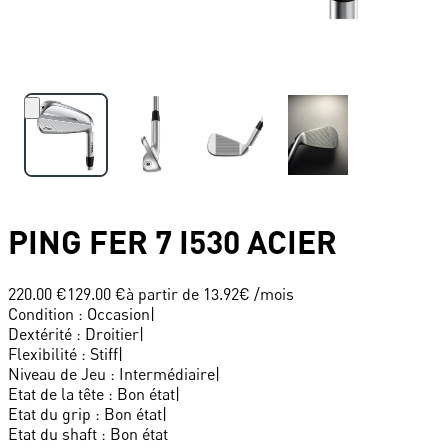
PING
FER 7 I530 ACIER
220.00 €
129.00 €
à partir de
13.92
€ /mois
Condition
:
Occasion
|
Dextérité
:
Droitier
|
Flexibilité
:
Stiff
|
Niveau de Jeu
:
Intermédiaire
|
Etat de la tête
:
Bon état
|
Etat du grip
:
Bon état
|
Etat du shaft
:
Bon état