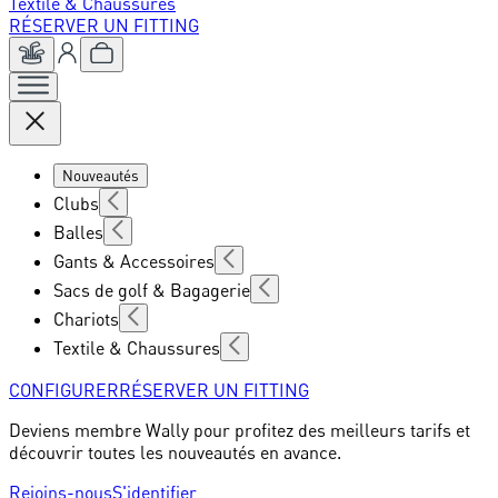
Textile & Chaussures
RÉSERVER UN FITTING
Nouveautés
Clubs
Balles
Gants & Accessoires
Sacs de golf & Bagagerie
Chariots
Textile & Chaussures
CONFIGURER
RÉSERVER UN FITTING
Deviens membre Wally pour profitez des meilleurs tarifs et
découvrir toutes les nouveautés en avance.
Rejoins-nous
S'identifier