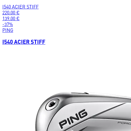
I540 ACIER STIFF
220.00
€
139.00
€
-
37
%
PING
I540 ACIER STIFF