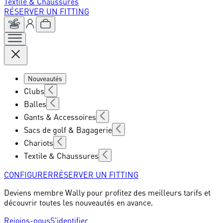
Textile & Chaussures
RÉSERVER UN FITTING
Nouveautés
Clubs
Balles
Gants & Accessoires
Sacs de golf & Bagagerie
Chariots
Textile & Chaussures
CONFIGURER
RÉSERVER UN FITTING
Deviens membre Wally pour profitez des meilleurs tarifs et
découvrir toutes les nouveautés en avance.
Rejoins-nous
S'identifier