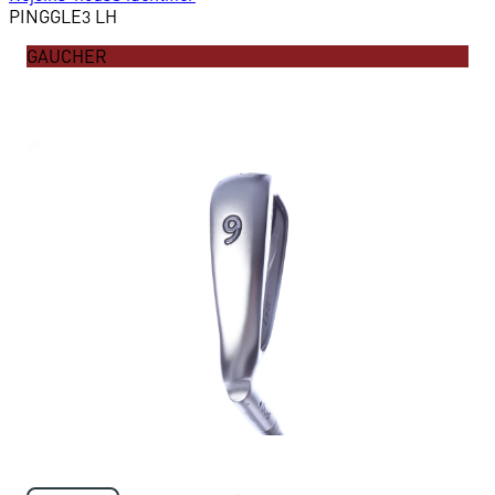
PING
GLE3 LH
GAUCHER