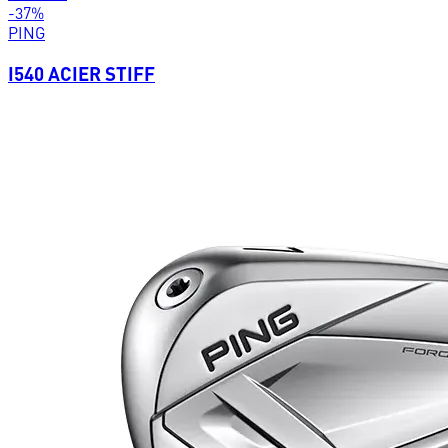
-
37
%
PING
I540 ACIER STIFF