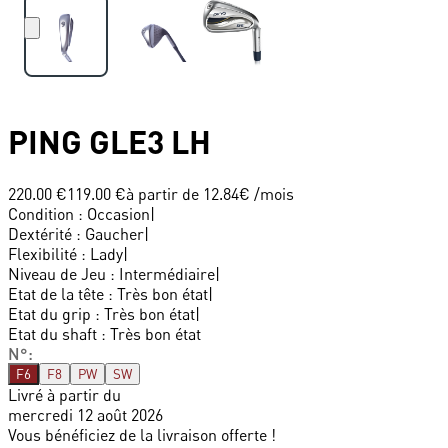
PING
GLE3 LH
220.00 €
119.00 €
à partir de
12.84
€ /mois
Condition
:
Occasion
|
Dextérité
:
Gaucher
|
Flexibilité
:
Lady
|
Niveau de Jeu
:
Intermédiaire
|
Etat de la tête
:
Très bon état
|
Etat du grip
:
Très bon état
|
Etat du shaft
:
Très bon état
N°
:
F6
F8
PW
SW
Livré à partir du
mercredi 12 août 2026
Vous bénéficiez de la livraison offerte !