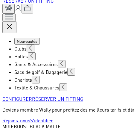
RÉSERVER UN FITTING
Nouveautés
Clubs
Balles
Gants & Accessoires
Sacs de golf & Bagagerie
Chariots
Textile & Chaussures
CONFIGURER
RÉSERVER UN FITTING
Deviens membre Wally pour profitez des meilleurs tarifs et dé
Rejoins-nous
S'identifier
MGI
EBOOST BLACK MATTE