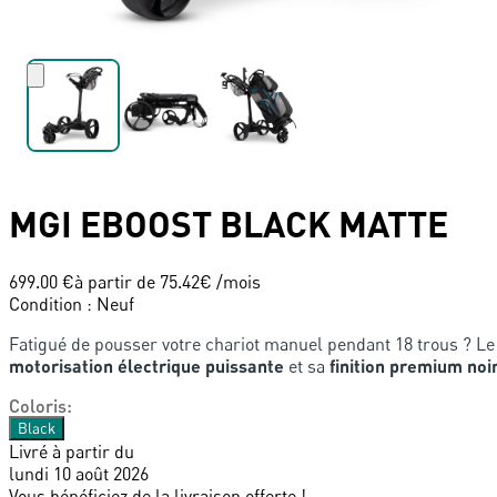
MGI
EBOOST BLACK MATTE
699.00 €
à partir de
75.42
€ /mois
Condition
:
Neuf
Fatigué de pousser votre chariot manuel pendant 18 trous ? L
motorisation électrique puissante
et sa
finition premium noi
Coloris
:
Black
Livré à partir du
lundi 10 août 2026
Vous bénéficiez de la livraison offerte !