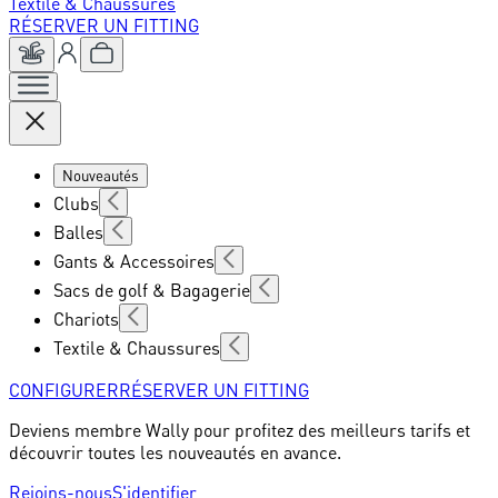
Textile & Chaussures
RÉSERVER UN FITTING
Nouveautés
Clubs
Balles
Gants & Accessoires
Sacs de golf & Bagagerie
Chariots
Textile & Chaussures
CONFIGURER
RÉSERVER UN FITTING
Deviens membre Wally pour profitez des meilleurs tarifs et
découvrir toutes les nouveautés en avance.
Rejoins-nous
S'identifier