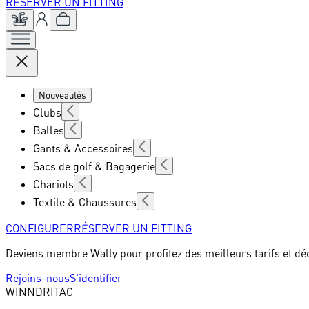
RÉSERVER UN FITTING
Nouveautés
Clubs
Balles
Gants & Accessoires
Sacs de golf & Bagagerie
Chariots
Textile & Chaussures
CONFIGURER
RÉSERVER UN FITTING
Deviens membre Wally pour profitez des meilleurs tarifs et dé
Rejoins-nous
S'identifier
WINN
DRITAC