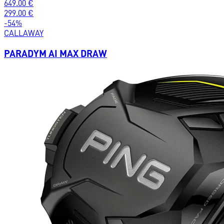
649.00
€
299.00
€
-
54
%
CALLAWAY
PARADYM AI MAX DRAW