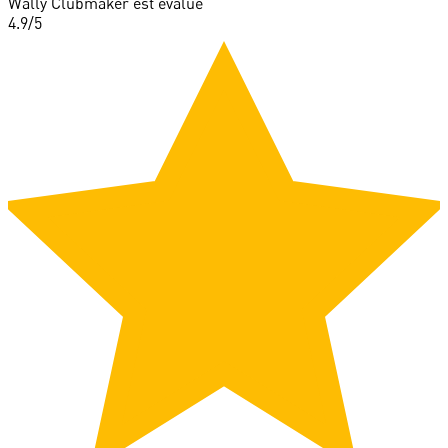
Wally Clubmaker est évalué
4.9
/5