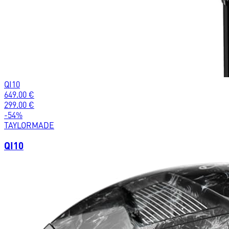
QI10
649.00
€
299.00
€
-
54
%
TAYLORMADE
QI10