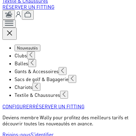
Textile & Chaussures
RÉSERVER UN FITTING
Nouveautés
Clubs
Balles
Gants & Accessoires
Sacs de golf & Bagagerie
Chariots
Textile & Chaussures
CONFIGURER
RÉSERVER UN FITTING
Deviens membre Wally pour profitez des meilleurs tarifs et
découvrir toutes les nouveautés en avance.
Rejoins-nous
S'identifier