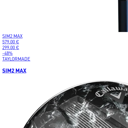
SIM2 MAX
579.00
€
299.00
€
-
48
%
TAYLORMADE
SIM2 MAX