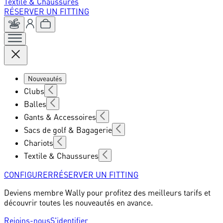
Textile & Chaussures
RÉSERVER UN FITTING
Nouveautés
Clubs
Balles
Gants & Accessoires
Sacs de golf & Bagagerie
Chariots
Textile & Chaussures
CONFIGURER
RÉSERVER UN FITTING
Deviens membre Wally pour profitez des meilleurs tarifs et
découvrir toutes les nouveautés en avance.
Rejoins-nous
S'identifier