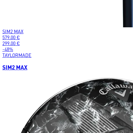
SIM2 MAX
579.00
€
299.00
€
-
48
%
TAYLORMADE
SIM2 MAX