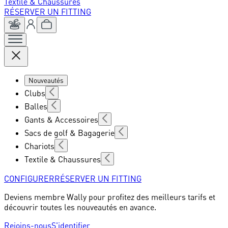
Textile & Chaussures
RÉSERVER UN FITTING
Nouveautés
Clubs
Balles
Gants & Accessoires
Sacs de golf & Bagagerie
Chariots
Textile & Chaussures
CONFIGURER
RÉSERVER UN FITTING
Deviens membre Wally pour profitez des meilleurs tarifs et
découvrir toutes les nouveautés en avance.
Rejoins-nous
S'identifier