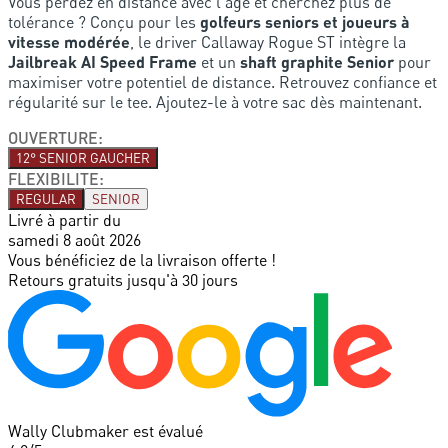
Vous perdez en distance avec l'âge et cherchez plus de
tolérance ? Conçu pour les
golfeurs seniors et joueurs à
vitesse modérée
, le driver Callaway Rogue ST intègre la
Jailbreak AI Speed Frame
et un
shaft graphite Senior
pour
maximiser votre potentiel de distance. Retrouvez confiance et
régularité sur le tee. Ajoutez-le à votre sac dès maintenant.
OUVERTURE
:
12° SENIOR GAUCHER
FLEXIBILITE
:
REGULAR
SENIOR
Livré à partir du
samedi 8 août 2026
Vous bénéficiez de la livraison offerte !
Retours gratuits jusqu'à 30 jours
Wally Clubmaker est évalué