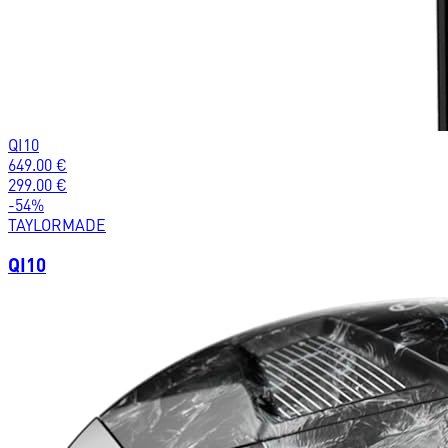
QI10
649.00
€
299.00
€
-
54
%
TAYLORMADE
QI10