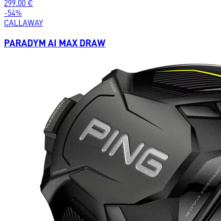
299.00
€
-
54
%
CALLAWAY
PARADYM AI MAX DRAW