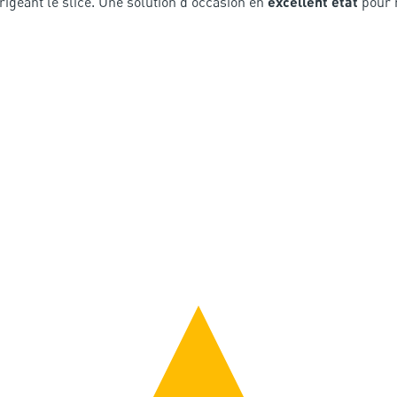
rigeant le slice. Une solution d'occasion en
excellent état
pour r