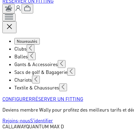
RÉSERVER UN FITTING
Nouveautés
Clubs
Balles
Gants & Accessoires
Sacs de golf & Bagagerie
Chariots
Textile & Chaussures
CONFIGURER
RÉSERVER UN FITTING
Deviens membre Wally pour profitez des meilleurs tarifs et dé
Rejoins-nous
S'identifier
CALLAWAY
QUANTUM MAX D