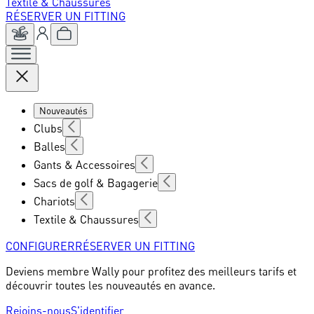
Textile & Chaussures
RÉSERVER UN FITTING
Nouveautés
Clubs
Balles
Gants & Accessoires
Sacs de golf & Bagagerie
Chariots
Textile & Chaussures
CONFIGURER
RÉSERVER UN FITTING
Deviens membre Wally pour profitez des meilleurs tarifs et
découvrir toutes les nouveautés en avance.
Rejoins-nous
S'identifier