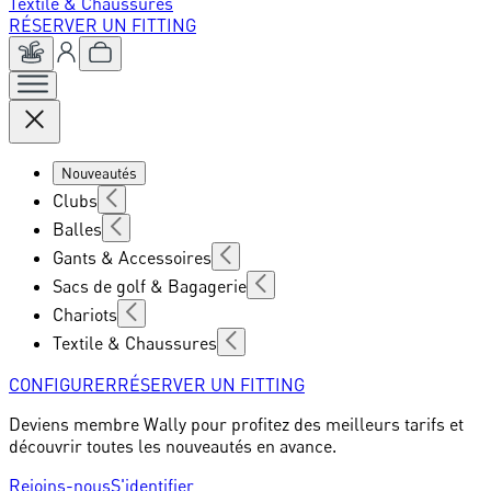
Textile & Chaussures
RÉSERVER UN FITTING
Nouveautés
Clubs
Balles
Gants & Accessoires
Sacs de golf & Bagagerie
Chariots
Textile & Chaussures
CONFIGURER
RÉSERVER UN FITTING
Deviens membre Wally pour profitez des meilleurs tarifs et
découvrir toutes les nouveautés en avance.
Rejoins-nous
S'identifier