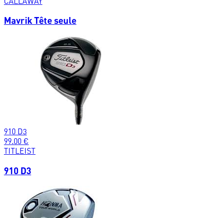
CALLAWAY
Mavrik Tête seule
910 D3
99.00
€
TITLEIST
910 D3