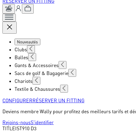
RÉSERVER UN FITTING
Nouveautés
Clubs
Balles
Gants & Accessoires
Sacs de golf & Bagagerie
Chariots
Textile & Chaussures
CONFIGURER
RÉSERVER UN FITTING
Deviens membre Wally pour profitez des meilleurs tarifs et dé
Rejoins-nous
S'identifier
TITLEIST
910 D3