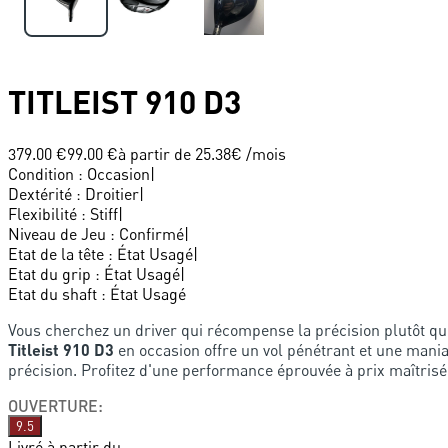
TITLEIST
910 D3
379.00 €
99.00 €
à partir de
25.38
€ /mois
Condition
:
Occasion
|
Dextérité
:
Droitier
|
Flexibilité
:
Stiff
|
Niveau de Jeu
:
Confirmé
|
Etat de la tête
:
État Usagé
|
Etat du grip
:
État Usagé
|
Etat du shaft
:
État Usagé
Vous cherchez un driver qui récompense la précision plutôt qu
Titleist 910 D3
en occasion offre un vol pénétrant et une mania
précision. Profitez d'une performance éprouvée à prix maîtrisé
OUVERTURE
:
9.5
Livré à partir du