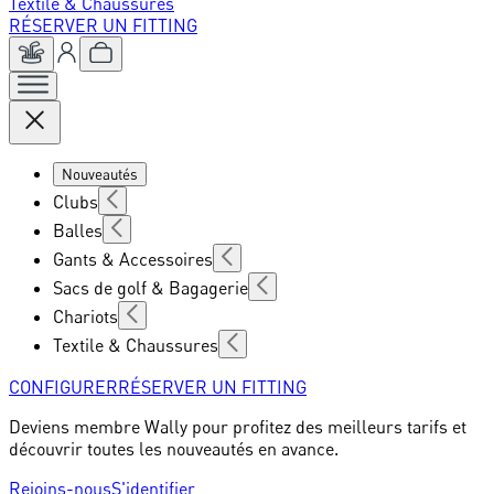
Textile & Chaussures
RÉSERVER UN FITTING
Nouveautés
Clubs
Balles
Gants & Accessoires
Sacs de golf & Bagagerie
Chariots
Textile & Chaussures
CONFIGURER
RÉSERVER UN FITTING
Deviens membre Wally pour profitez des meilleurs tarifs et
découvrir toutes les nouveautés en avance.
Rejoins-nous
S'identifier