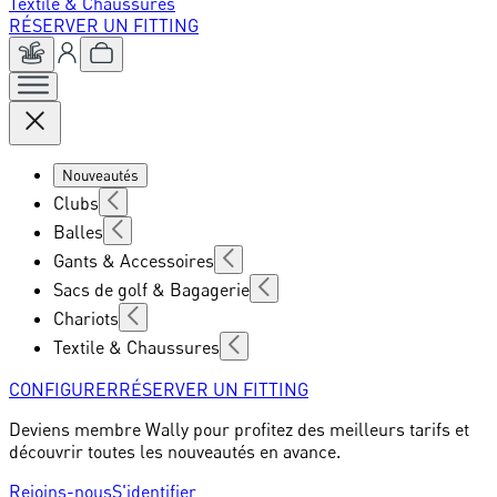
Textile & Chaussures
RÉSERVER UN FITTING
Nouveautés
Clubs
Balles
Gants & Accessoires
Sacs de golf & Bagagerie
Chariots
Textile & Chaussures
CONFIGURER
RÉSERVER UN FITTING
Deviens membre Wally pour profitez des meilleurs tarifs et
découvrir toutes les nouveautés en avance.
Rejoins-nous
S'identifier