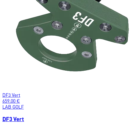
DF3 Vert
659.00
€
LAB GOLF
DF3 Vert