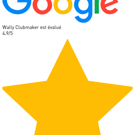
Wally Clubmaker est évalué
4.9
/5