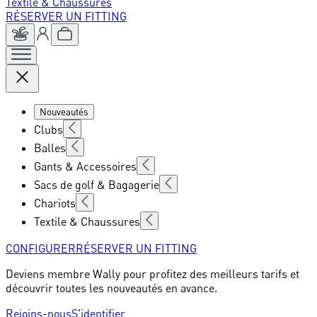
Textile & Chaussures
RÉSERVER UN FITTING
Nouveautés
Clubs
Balles
Gants & Accessoires
Sacs de golf & Bagagerie
Chariots
Textile & Chaussures
CONFIGURER
RÉSERVER UN FITTING
Deviens membre Wally pour profitez des meilleurs tarifs et
découvrir toutes les nouveautés en avance.
Rejoins-nous
S'identifier