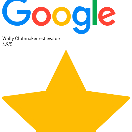
Wally Clubmaker est évalué
4.9
/5