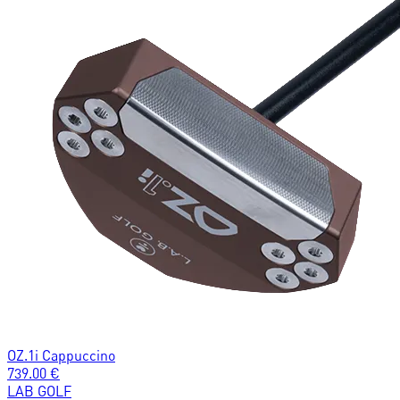
OZ.1i Cappuccino
739.00
€
LAB GOLF