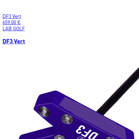
DF3 Vert
659.00
€
LAB GOLF
DF3 Vert