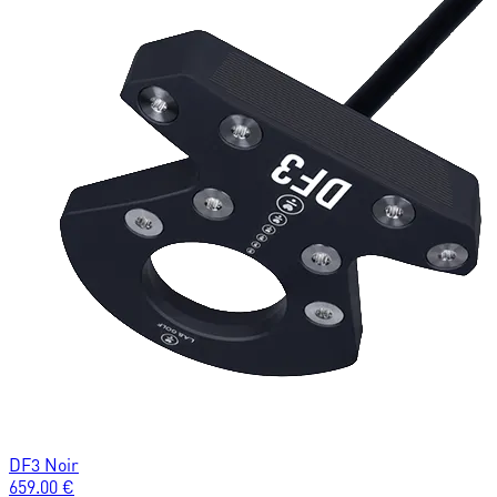
DF3 Noir
659.00
€