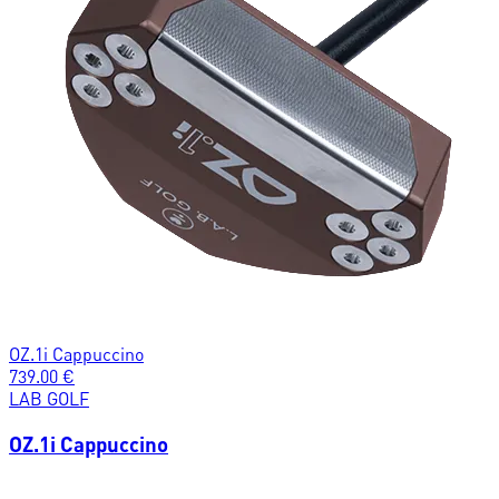
OZ.1i Cappuccino
739.00
€
LAB GOLF
OZ.1i Cappuccino