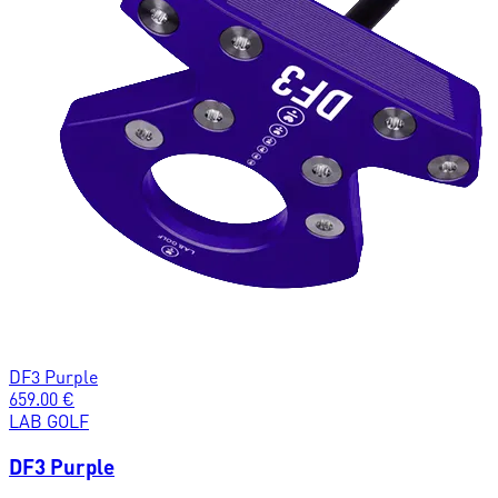
DF3 Purple
659.00
€
LAB GOLF
DF3 Purple