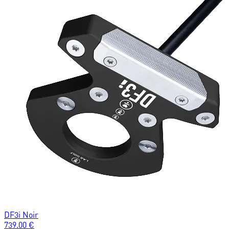
DF3i Noir
739.00
€