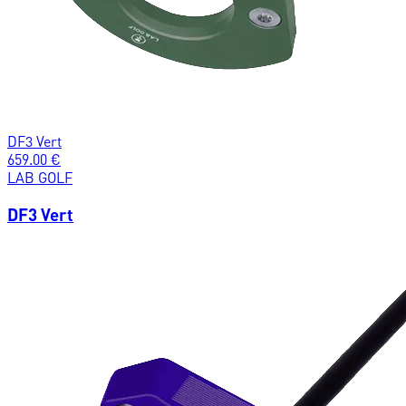
DF3 Vert
659.00
€
LAB GOLF
DF3 Vert