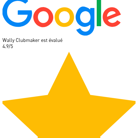
Wally Clubmaker est évalué
4.9
/5