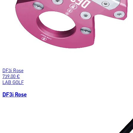
DF3i Rose
739.00
€
LAB GOLF
DF3i Rose