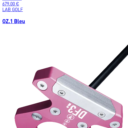
679.00
€
LAB GOLF
OZ.1 Bleu