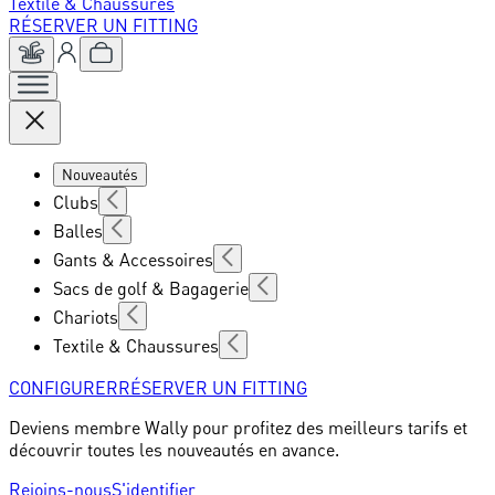
Textile & Chaussures
RÉSERVER UN FITTING
Nouveautés
Clubs
Balles
Gants & Accessoires
Sacs de golf & Bagagerie
Chariots
Textile & Chaussures
CONFIGURER
RÉSERVER UN FITTING
Deviens membre Wally pour profitez des meilleurs tarifs et
découvrir toutes les nouveautés en avance.
Rejoins-nous
S'identifier