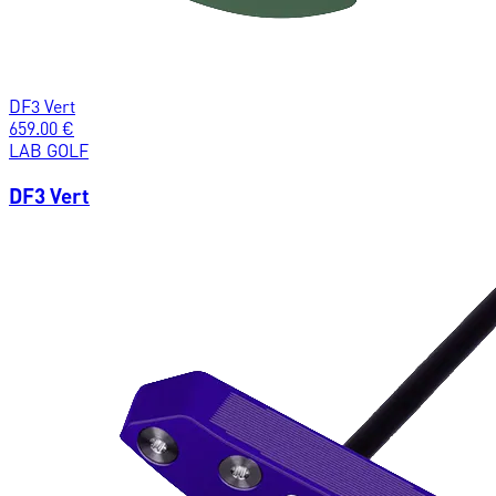
DF3 Vert
659.00
€
LAB GOLF
DF3 Vert