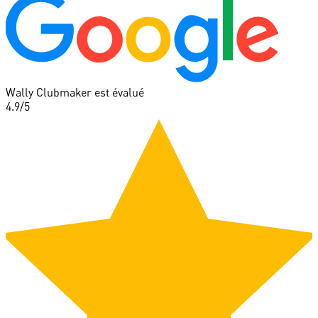
Wally Clubmaker est évalué
4.9
/5