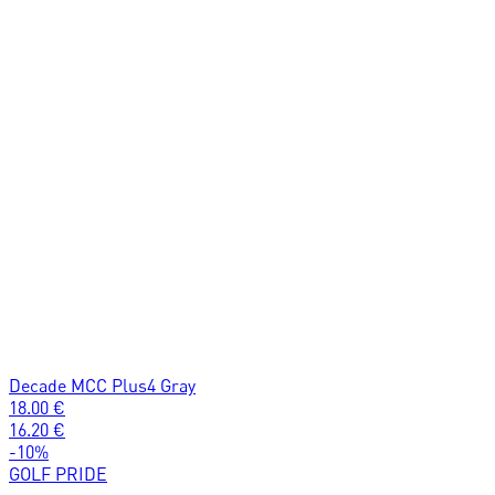
Decade MCC Plus4 Gray
18.00
€
16.20
€
-
10
%
GOLF PRIDE