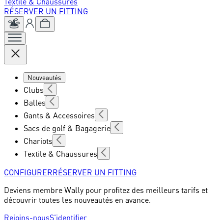
Textile & Chaussures
RÉSERVER UN FITTING
Nouveautés
Clubs
Balles
Gants & Accessoires
Sacs de golf & Bagagerie
Chariots
Textile & Chaussures
CONFIGURER
RÉSERVER UN FITTING
Deviens membre Wally pour profitez des meilleurs tarifs et
découvrir toutes les nouveautés en avance.
Rejoins-nous
S'identifier