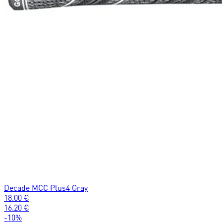
Decade MCC Plus4 Gray
18.00
€
16.20
€
-
10
%