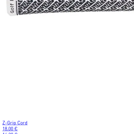
Z-Grip Cord
18.00
€