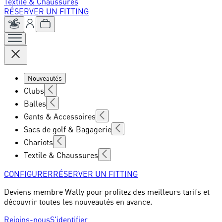
Textile & Chaussures
RÉSERVER UN FITTING
Nouveautés
Clubs
Balles
Gants & Accessoires
Sacs de golf & Bagagerie
Chariots
Textile & Chaussures
CONFIGURER
RÉSERVER UN FITTING
Deviens membre Wally pour profitez des meilleurs tarifs et
découvrir toutes les nouveautés en avance.
Rejoins-nous
S'identifier