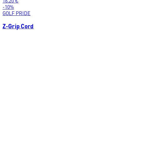
16.20
€
-
10
%
GOLF PRIDE
Z-Grip Cord