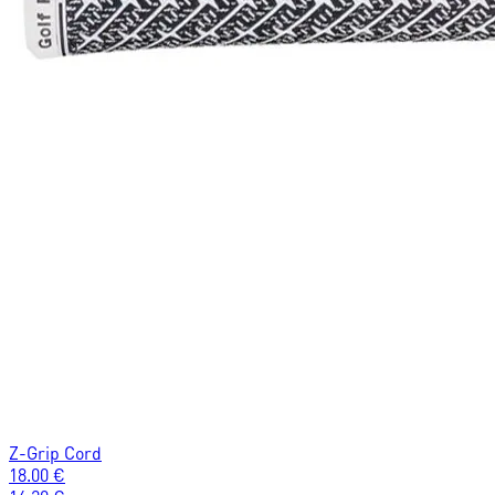
Z-Grip Cord
18.00
€