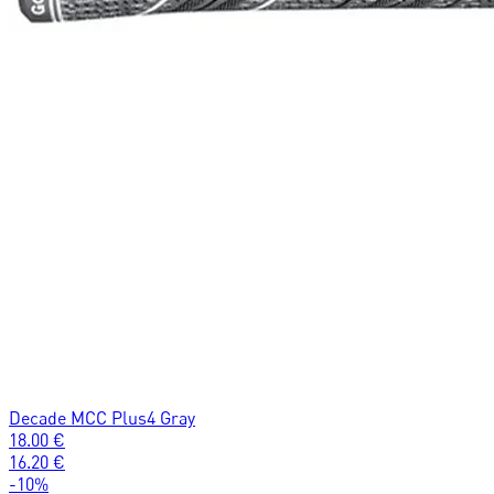
Decade MCC Plus4 Gray
18.00
€
16.20
€
-
10
%