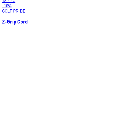
16.20
€
-
10
%
GOLF PRIDE
Z-Grip Cord