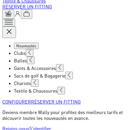
Textile & Chaussures
RÉSERVER UN FITTING
Nouveautés
Clubs
Balles
Gants & Accessoires
Sacs de golf & Bagagerie
Chariots
Textile & Chaussures
CONFIGURER
RÉSERVER UN FITTING
Deviens membre Wally pour profitez des meilleurs tarifs et
découvrir toutes les nouveautés en avance.
Rejoins-nous
S'identifier