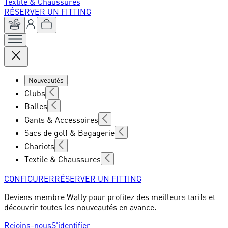
Textile & Chaussures
RÉSERVER UN FITTING
Nouveautés
Clubs
Balles
Gants & Accessoires
Sacs de golf & Bagagerie
Chariots
Textile & Chaussures
CONFIGURER
RÉSERVER UN FITTING
Deviens membre Wally pour profitez des meilleurs tarifs et
découvrir toutes les nouveautés en avance.
Rejoins-nous
S'identifier