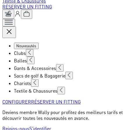
Textile & Chaussures
RÉSERVER UN FITTING
Nouveautés
Clubs
Balles
Gants & Accessoires
Sacs de golf & Bagagerie
Chariots
Textile & Chaussures
CONFIGURER
RÉSERVER UN FITTING
Deviens membre Wally pour profitez des meilleurs tarifs et
découvrir toutes les nouveautés en avance.
Rejoins-nous
S'identifier