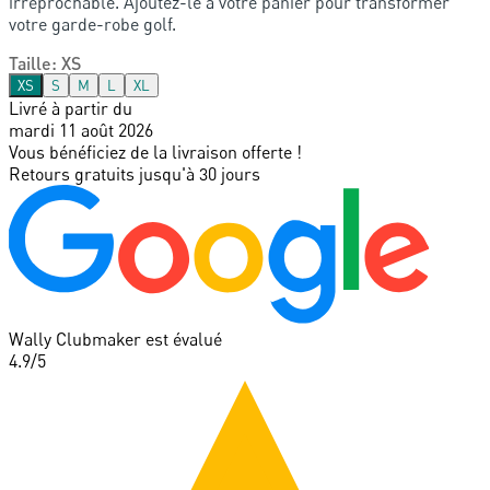
irréprochable. Ajoutez-le à votre panier pour transformer
votre garde-robe golf.
Taille
:
XS
XS
S
M
L
XL
Livré à partir du
mardi 11 août 2026
Vous bénéficiez de la livraison offerte !
Retours gratuits jusqu'à 30 jours
Wally Clubmaker est évalué
4.9
/5