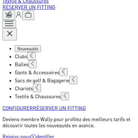
Textile & Chaussures
RÉSERVER UN FITTING
Nouveautés
Clubs
Balles
Gants & Accessoires
Sacs de golf & Bagagerie
Chariots
Textile & Chaussures
CONFIGURER
RÉSERVER UN FITTING
Deviens membre Wally pour profitez des meilleurs tarifs et
découvrir toutes les nouveautés en avance.
Rejoins-nous
S'identifier