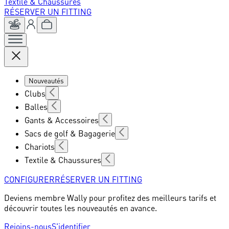
Textile & Chaussures
RÉSERVER UN FITTING
Nouveautés
Clubs
Balles
Gants & Accessoires
Sacs de golf & Bagagerie
Chariots
Textile & Chaussures
CONFIGURER
RÉSERVER UN FITTING
Deviens membre Wally pour profitez des meilleurs tarifs et
découvrir toutes les nouveautés en avance.
Rejoins-nous
S'identifier