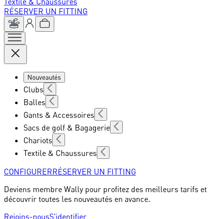
Textile & Chaussures
RÉSERVER UN FITTING
Nouveautés
Clubs
Balles
Gants & Accessoires
Sacs de golf & Bagagerie
Chariots
Textile & Chaussures
CONFIGURER
RÉSERVER UN FITTING
Deviens membre Wally pour profitez des meilleurs tarifs et
découvrir toutes les nouveautés en avance.
Rejoins-nous
S'identifier