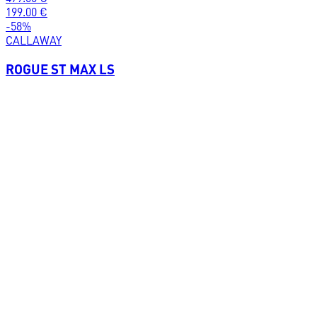
199.00
€
-
58
%
CALLAWAY
ROGUE ST MAX LS