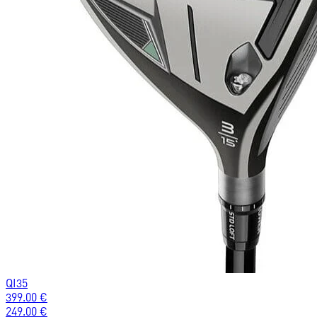
QI35
399.00
€
249.00
€