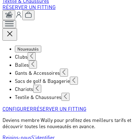
Textile & Chaussures
RÉSERVER UN FITTING
Nouveautés
Clubs
Balles
Gants & Accessoires
Sacs de golf & Bagagerie
Chariots
Textile & Chaussures
CONFIGURER
RÉSERVER UN FITTING
Deviens membre Wally pour profitez des meilleurs tarifs et
découvrir toutes les nouveautés en avance.
Rejoins-nous
S'identifier