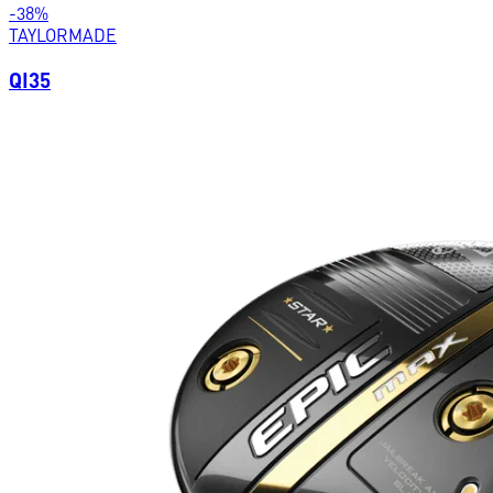
-
38
%
TAYLORMADE
QI35