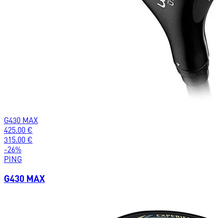
G430 MAX
425.00
€
315.00
€
-
26
%
PING
G430 MAX