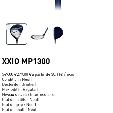
XXIO
MP1300
549.00 €
279.00 €
à partir de
30.11
€ /mois
Condition
:
Neuf
|
Dextérité
:
Droitier
|
Flexibilité
:
Regular
|
Niveau de Jeu
:
Intermédiaire
|
Etat de la tête
:
Neuf
|
Etat du grip
:
Neuf
|
Etat du shaft
:
Neuf