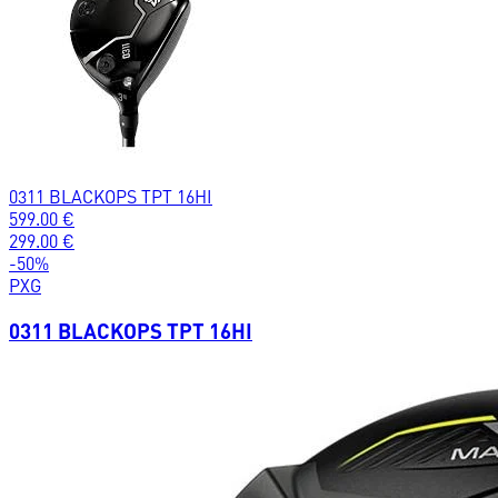
0311 BLACKOPS TPT 16HI
599.00
€
299.00
€
-
50
%
PXG
0311 BLACKOPS TPT 16HI