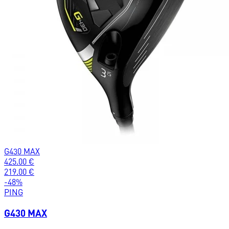
G430 MAX
425.00
€
219.00
€
-
48
%
PING
G430 MAX