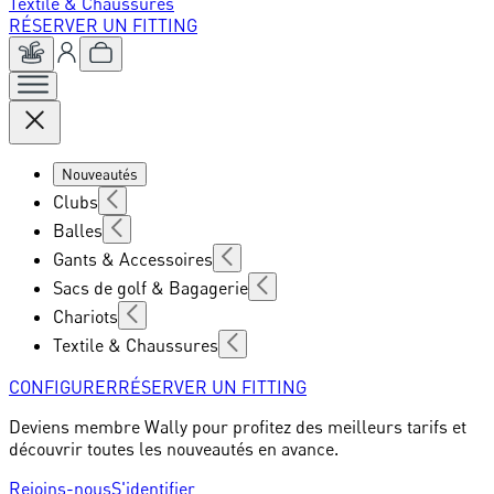
Textile & Chaussures
RÉSERVER UN FITTING
Nouveautés
Clubs
Balles
Gants & Accessoires
Sacs de golf & Bagagerie
Chariots
Textile & Chaussures
CONFIGURER
RÉSERVER UN FITTING
Deviens membre Wally pour profitez des meilleurs tarifs et
découvrir toutes les nouveautés en avance.
Rejoins-nous
S'identifier