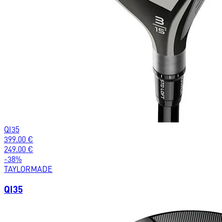
QI35
399.00
€
249.00
€
-
38
%
TAYLORMADE
QI35