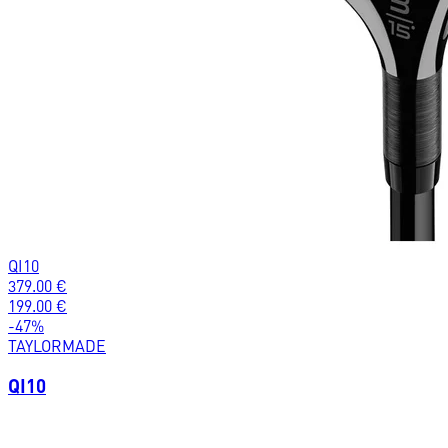
QI10
379.00
€
199.00
€
-
47
%
TAYLORMADE
QI10