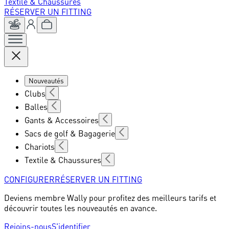
Textile & Chaussures
RÉSERVER UN FITTING
Nouveautés
Clubs
Balles
Gants & Accessoires
Sacs de golf & Bagagerie
Chariots
Textile & Chaussures
CONFIGURER
RÉSERVER UN FITTING
Deviens membre Wally pour profitez des meilleurs tarifs et
découvrir toutes les nouveautés en avance.
Rejoins-nous
S'identifier