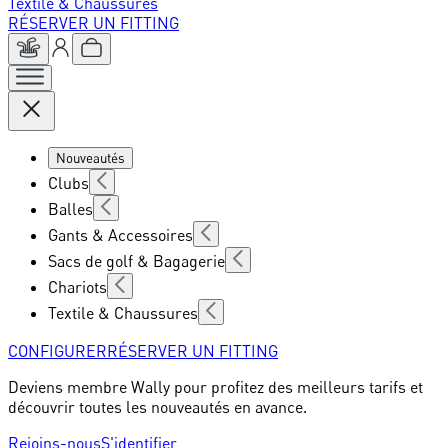
Textile & Chaussures
RÉSERVER UN FITTING
Nouveautés
Clubs
Balles
Gants & Accessoires
Sacs de golf & Bagagerie
Chariots
Textile & Chaussures
CONFIGURER
RÉSERVER UN FITTING
Deviens membre Wally pour profitez des meilleurs tarifs et
découvrir toutes les nouveautés en avance.
Rejoins-nous
S'identifier