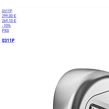
0311P
299.00
€
269.10
€
-
10
%
PXG
0311P