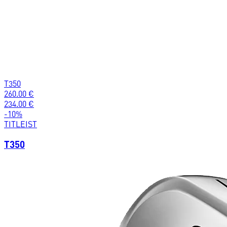
T350
260.00
€
234.00
€
-
10
%
TITLEIST
T350