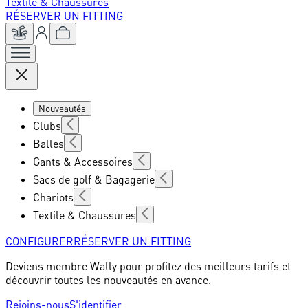
Textile & Chaussures
RÉSERVER UN FITTING
Nouveautés
Clubs
Balles
Gants & Accessoires
Sacs de golf & Bagagerie
Chariots
Textile & Chaussures
CONFIGURER
RÉSERVER UN FITTING
Deviens membre Wally pour profitez des meilleurs tarifs et
découvrir toutes les nouveautés en avance.
Rejoins-nous
S'identifier