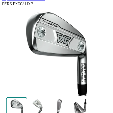
FERS
PXG
0311XP