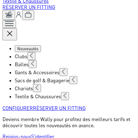
Textile & Chaussures
RÉSERVER UN FITTING
Nouveautés
Clubs
Balles
Gants & Accessoires
Sacs de golf & Bagagerie
Chariots
Textile & Chaussures
CONFIGURER
RÉSERVER UN FITTING
Deviens membre Wally pour profitez des meilleurs tarifs et
découvrir toutes les nouveautés en avance.
Rejoins-nous
S'identifier