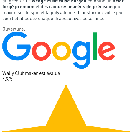
du green ? Le
wedge PING Glide Forged
combine un
acier
forgé premium
et des
rainures usinées de précision
pour
maximiser le spin et la polyvalence. Transformez votre jeu
court et attaquez chaque drapeau avec assurance.
Ouverture
:
Wally Clubmaker est évalué
4.9
/5