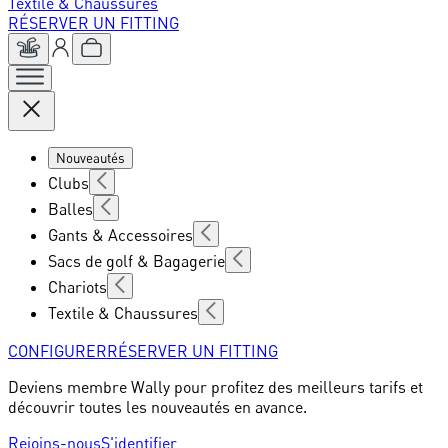
Textile & Chaussures
RÉSERVER UN FITTING
Nouveautés
Clubs
Balles
Gants & Accessoires
Sacs de golf & Bagagerie
Chariots
Textile & Chaussures
CONFIGURER
RÉSERVER UN FITTING
Deviens membre Wally pour profitez des meilleurs tarifs et
découvrir toutes les nouveautés en avance.
Rejoins-nous
S'identifier