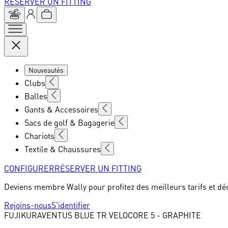
RÉSERVER UN FITTING
Nouveautés
Clubs
Balles
Gants & Accessoires
Sacs de golf & Bagagerie
Chariots
Textile & Chaussures
CONFIGURER
RÉSERVER UN FITTING
Deviens membre Wally pour profitez des meilleurs tarifs et dé
Rejoins-nous
S'identifier
FUJIKURA
VENTUS BLUE TR VELOCORE 5 - GRAPHITE