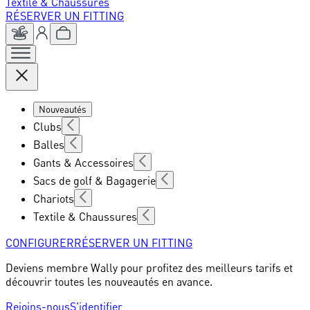
Textile & Chaussures
RÉSERVER UN FITTING
Nouveautés
Clubs
Balles
Gants & Accessoires
Sacs de golf & Bagagerie
Chariots
Textile & Chaussures
CONFIGURER
RÉSERVER UN FITTING
Deviens membre Wally pour profitez des meilleurs tarifs et
découvrir toutes les nouveautés en avance.
Rejoins-nous
S'identifier