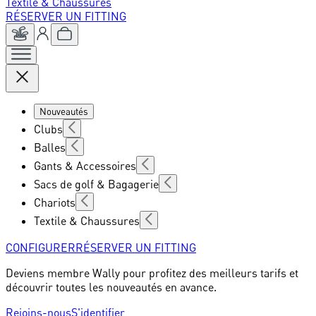
Textile & Chaussures
RÉSERVER UN FITTING
Nouveautés
Clubs
Balles
Gants & Accessoires
Sacs de golf & Bagagerie
Chariots
Textile & Chaussures
CONFIGURER
RÉSERVER UN FITTING
Deviens membre Wally pour profitez des meilleurs tarifs et
découvrir toutes les nouveautés en avance.
Rejoins-nous
S'identifier