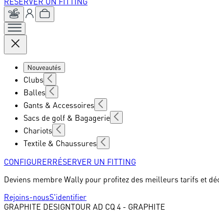
RÉSERVER UN FITTING
Nouveautés
Clubs
Balles
Gants & Accessoires
Sacs de golf & Bagagerie
Chariots
Textile & Chaussures
CONFIGURER
RÉSERVER UN FITTING
Deviens membre Wally pour profitez des meilleurs tarifs et dé
Rejoins-nous
S'identifier
GRAPHITE DESIGN
TOUR AD CQ 4 - GRAPHITE