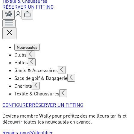
Textile & Chaussures
RÉSERVER UN FITTING
Nouveautés
Clubs
Balles
Gants & Accessoires
Sacs de golf & Bagagerie
Chariots
Textile & Chaussures
CONFIGURER
RÉSERVER UN FITTING
Deviens membre Wally pour profitez des meilleurs tarifs et
découvrir toutes les nouveautés en avance.
Rejoins-nous
S'identifier