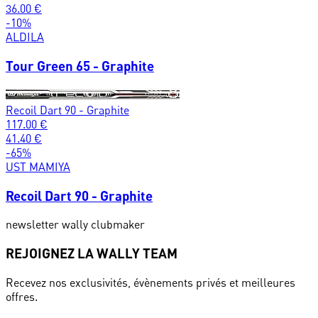
36.00
€
-
10
%
ALDILA
Tour Green 65 - Graphite
Recoil Dart 90 - Graphite
117.00
€
41.40
€
-
65
%
UST MAMIYA
Recoil Dart 90 - Graphite
newsletter wally clubmaker
REJOIGNEZ LA WALLY TEAM
Recevez nos exclusivités, évènements privés et meilleures
offres.