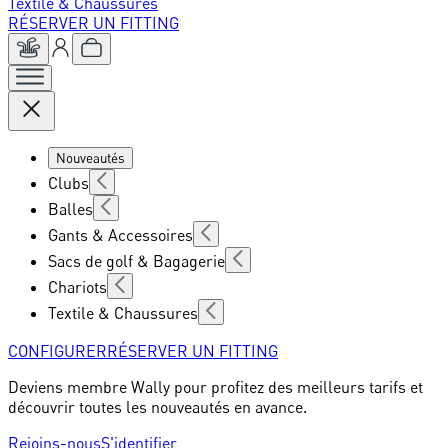
Textile & Chaussures
RÉSERVER UN FITTING
Nouveautés
Clubs
Balles
Gants & Accessoires
Sacs de golf & Bagagerie
Chariots
Textile & Chaussures
CONFIGURER
RÉSERVER UN FITTING
Deviens membre Wally pour profitez des meilleurs tarifs et
découvrir toutes les nouveautés en avance.
Rejoins-nous
S'identifier