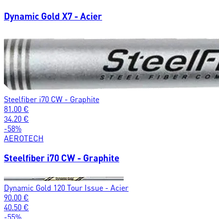
Dynamic Gold X7 - Acier
Steelfiber i70 CW - Graphite
81.00
€
34.20
€
-
58
%
AEROTECH
Steelfiber i70 CW - Graphite
Dynamic Gold 120 Tour Issue - Acier
90.00
€
40.50
€
-
55
%