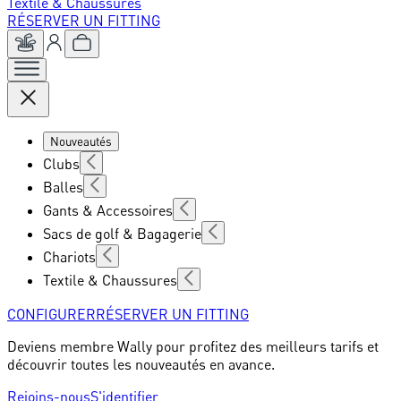
Textile & Chaussures
RÉSERVER UN FITTING
Nouveautés
Clubs
Balles
Gants & Accessoires
Sacs de golf & Bagagerie
Chariots
Textile & Chaussures
CONFIGURER
RÉSERVER UN FITTING
Deviens membre Wally pour profitez des meilleurs tarifs et
découvrir toutes les nouveautés en avance.
Rejoins-nous
S'identifier